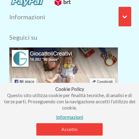
Informazioni
Seguici su
Cookie Policy
Questo sito utilizza cookie per finalità tecniche, di analisi e di
terze parti. Proseguendo con la navigazione accetti l’utilizzo dei
cookie.
Iscriviti alla nostra newsletter
Informazioni
Accetto
Piccolo Mondo di Ferri Roberta - Via Carlo Pisacane 9/11 57025
Piombino (LI) - P.IVA : 01237910490 - Rea 112098.