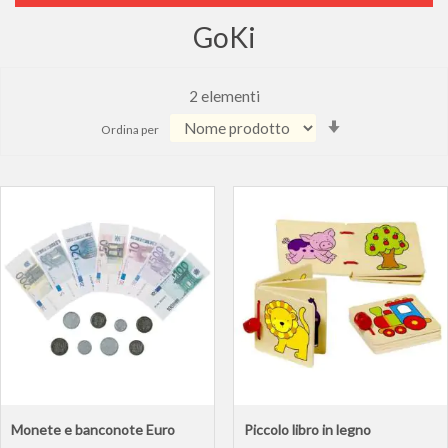
GoKi
2
elementi
Imposta
Ordina per
la
direzione
crescente
Monete e banconote Euro
Piccolo libro in legno