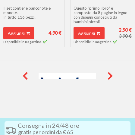
Il set contiene banconote e
Questo "primo libro" è
monete.
composto da 8 pagine in legno
In tutto 116 pezzi.
con disegni conosciuti da
bambini piccoli.
Età: da 3 anni
Serve a stimolare i sensi
2,50 €
della
vista e del tatto ai piccoli
4,90 €
Aggiungi
Aggiungi
lettori ma anche curiosità e
3,90 €
fantasia!
Disponibile in magazzino.
Disponibile in magazzino.
Disponibile in 3 versioni. Il
prezzo è riferito al singolo
oggetto.
Dimensioni: cm. 8 x 8
Età: da 12 mesi
Consegna in 24/48 ore
gratis per ordini da € 65