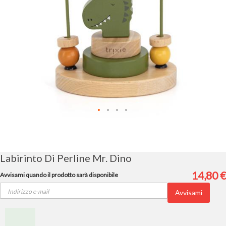
Vai
all'inizio
della
galleria
Labirinto Di Perline Mr. Dino
di
immagini
14,80 €
Avvisami quando il prodotto sarà disponibile
Avvisami