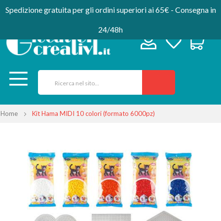
Spedizione gratuita per gli ordini superiori ai 65€ - Consegna in
24/48h
Home
Kit Hama MIDI 10 colori (formato 6000pz)
Vai
alla
fine
della
galleria
di
immagini