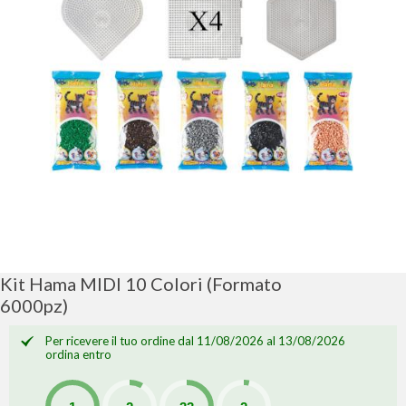
Vai
all'inizio
della
galleria
Kit Hama MIDI 10 Colori (formato
di
6000pz)
immagini
Per ricevere il tuo ordine dal 11/08/2026 al 13/08/2026
ordina entro