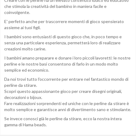
Creare con le perline ha un elevato contenuto ludico ed educativo
che stimola la creatività del bambino in maniera facile e
coinvolgente.
E' perfetto anche per trascorrere momenti di gioco spensierato
assieme ai tuoi figli.
I bambini sono entusiasti di questo gioco che, in poco tempo e
senza una particolare esperienza, permetterà loro di realizzare
creazioni molto carine.
I bambini amano preparare e donare i loro piccoli lavoretti: le nostre
perline e le nostre basi consentono di farlo in un modo molto
semplice ed economico.
Da noi trovi tutto l'occorrente per entrare nel fantastico mondo di
perline da stirare.
Scopri questo appassionante gioco per creare disegni originali,
decorazioni o bijoux.
Fare realizzazioni sorprendenti ed uniche con le perline da stirare è
molto semplice e garantisce anni di divertimento sano e stimolante.
Se invece conosci già le perline da stirare, ecco la nostra intera
gamma di Hama beads.