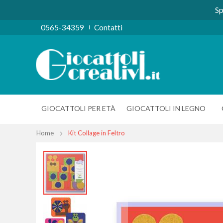
Sp
0565-34359
Contatti
GIOCATTOLI PER ETÀ
GIOCATTOLI IN LEGNO
Home
Kit Collage in Feltro
Vai
alla
fine
della
galleria
di
immagini