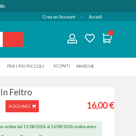
48h
Crea un Account
Accedi
SCONTI
PER I PIÙ PICCOLI
MARCHE
 In Feltro
16,00 €
AGGIUNGI
 tuo ordine dal 11/08/2026 al 13/08/2026 ordina entro