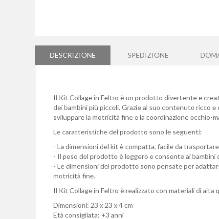
Vai
all'inizio
della
DESCRIZIONE
SPEDIZIONE
DOM
galleria
di
immagini
Il Kit Collage in Feltro è un prodotto divertente e cre
dei bambini più piccoli. Grazie al suo contenuto ricco e
sviluppare la motricità fine e la coordinazione occhio-
Le caratteristiche del prodotto sono le seguenti:
- La dimensioni del kit è compatta, facile da trasportare
- Il peso del prodotto è leggero e consente ai bambini 
- Le dimensioni del prodotto sono pensate per adattarsi 
motricità fine.
Il Kit Collage in Feltro è realizzato con materiali di alta
Dimensioni: 23 x 23 x 4 cm
Età consigliata: +3 anni