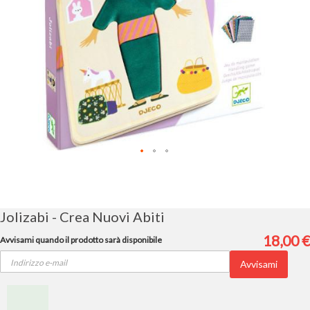
Vai
all'inizio
della
galleria
Jolizabi - Crea Nuovi Abiti
di
immagini
18,00 €
Avvisami quando il prodotto sarà disponibile
Avvisami