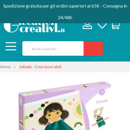
Spedizione gratuita per gli ordini superiori ai 65€ - Consegna in
24/48h
Home
Jolizabi - Crea nuovi abiti
Vai
alla
fine
della
galleria
di
immagini