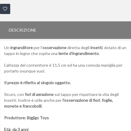
DESCRIZIONE
Un
ingranditore
per l'
osservazione
diretta degli
insetti
, dotato di un
tappo in legno che ospita una
lente d'ingrandimento
.
L'altezza del contenitore è 11,5 cm ed ha una comoda maniglia per
portarlo ovunque vuoi.
Il prezzo è riferito al singolo oggetto.
Sicuro, con
fori di aerazione
sul tappo per rispettare la vita degli
insetti. Inoltre è utile anche per
l'osservazione di fiori
,
foglie,
monete e francobolli
.
Produttore: Bigjigs Toys
Età: da 3 anni