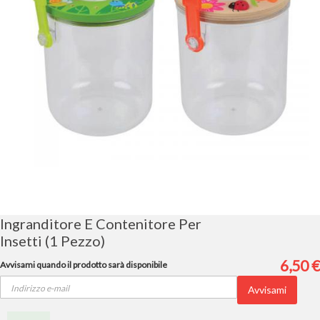
Vai
all'inizio
della
galleria
Ingranditore E Contenitore Per
di
Insetti (1 Pezzo)
immagini
6,50 €
Avvisami quando il prodotto sarà disponibile
Avvisami