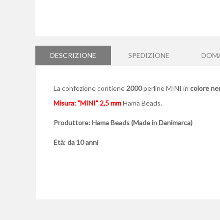
Vai
all'inizio
della
DESCRIZIONE
SPEDIZIONE
DOM
galleria
di
immagini
La confezione contiene
2000
perline MINI in
colore ne
Misura: "MINI"
2,5 mm
Hama Beads.
Produttore: Hama Beads (Made in Danimarca)
Età: da 10 anni