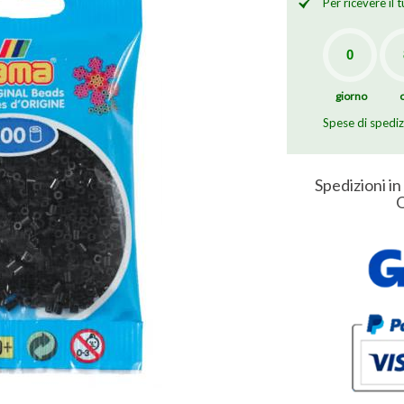
Per ricevere il
giorno
Spese di spedi
Spedizioni in
O