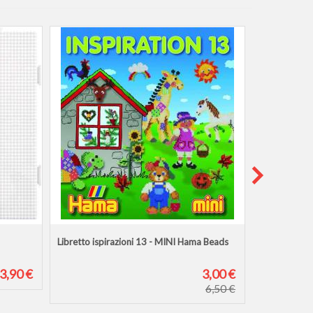
Libretto ispirazioni 13 - MINI Hama Beads
Hama beads M
3,90 €
3,00 €
6,50 €