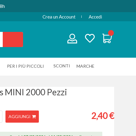
48h
Crea un Account
Accedi
SCONTI
PER I PIÙ PICCOLI
MARCHE
 MINI 2000 Pezzi
2,40 €
AGGIUNGI