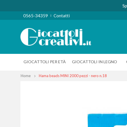
Sp
0565-34359
Contatti
GIOCATTOLI PER ETÀ
GIOCATTOLI IN LEGNO
Home
Hama beads MINI 2000 pezzi - nero n.18
Vai
alla
fine
della
galleria
di
immagini