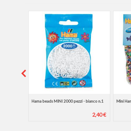
 Hama Beads
Hama beads MINI 2000 pezzi - bianco n.1
Mini Ha
3,00 €
2,40 €
6,50 €