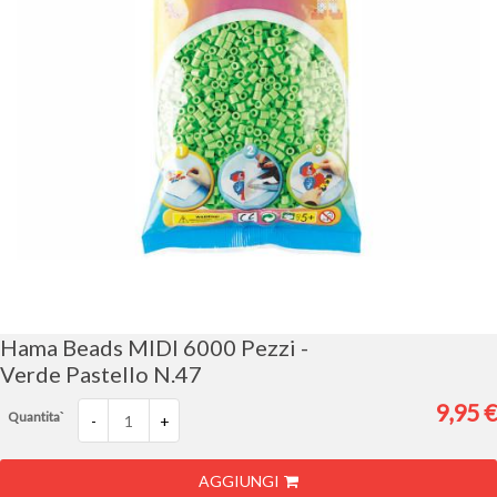
Vai
all'inizio
della
galleria
Hama Beads MIDI 6000 Pezzi -
di
Verde Pastello N.47
immagini
9,95 €
Quantita`
-
+
AGGIUNGI