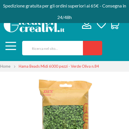
Spedizione gratuita per gli ordini superiori ai 65€ - Consegna in
24/48h
Home
Hama Beads Midi 6000 pezzi - Verde Oliva n.84
Vai
alla
fine
della
galleria
di
immagini