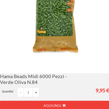
Vai
all'inizio
della
galleria
Hama Beads Midi 6000 Pezzi -
di
Verde Oliva N.84
immagini
9,95 €
Quantita`
-
+
AGGIUNGI