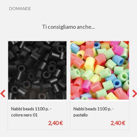
DOMANDE
Ti consigliamo anche...
i
Nabbi beads 1100 p. -
Nabbi beads 1100 p. -
colore nero 01
pastello
€
2,40 €
2,40 €
€