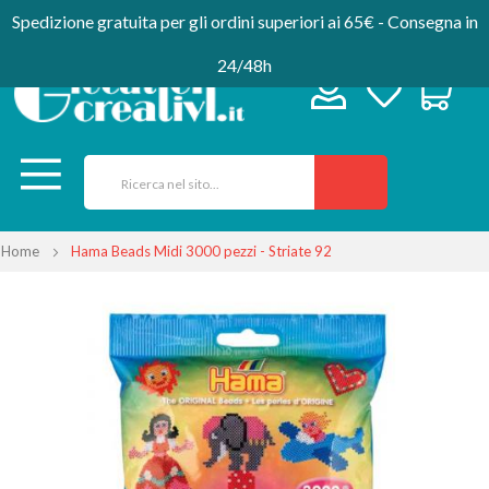
Spedizione gratuita per gli ordini superiori ai 65€ - Consegna in
24/48h
Home
Hama Beads Midi 3000 pezzi - Striate 92
Vai
alla
fine
della
galleria
di
immagini