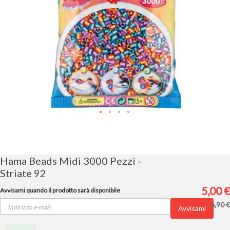
Vai
all'inizio
della
galleria
Hama Beads Midi 3000 Pezzi -
di
Striate 92
immagini
5,00 €
Avvisami quando il prodotto sarà disponibile
6,90 €
Avvisami