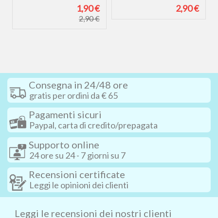
€
1,90 €
2,90 €
€
2,90 €
Consegna in 24/48 ore
gratis per ordini da € 65
Pagamenti sicuri
Paypal, carta di credito/prepagata
Supporto online
24 ore su 24 - 7 giorni su 7
Recensioni certificate
Leggi le opinioni dei clienti
Leggi le recensioni dei nostri clienti