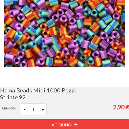
Vai
all'inizio
della
galleria
Hama Beads Midi 1000 Pezzi -
di
Striate 92
immagini
2,90 €
Quantita`
-
+
AGGIUNGI