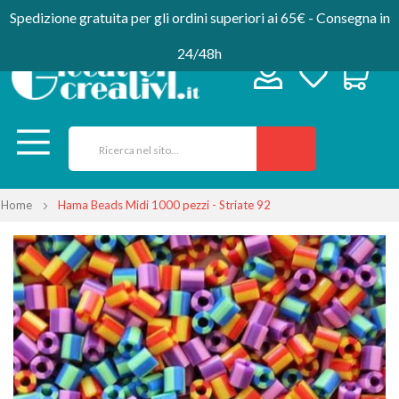
Spedizione gratuita per gli ordini superiori ai 65€ - Consegna in
24/48h
Home
Hama Beads Midi 1000 pezzi - Striate 92
Vai
alla
fine
della
galleria
di
immagini