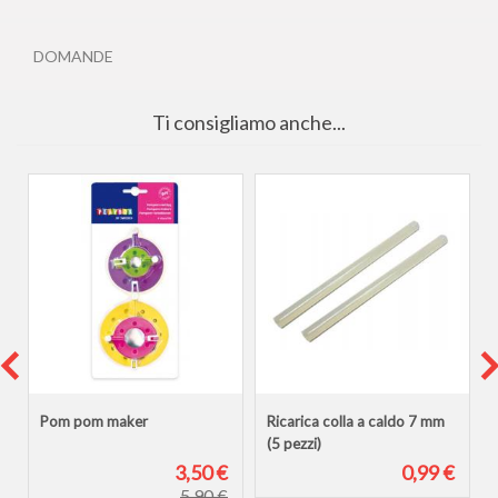
DOMANDE
Ti consigliamo anche...
Pom pom maker
Ricarica colla a caldo 7 mm
(5 pezzi)
€
3,50 €
0,99 €
5,90 €