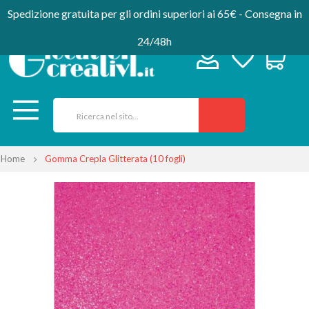
Spedizione gratuita per gli ordini superiori ai 65€ - Consegna in
24/48h
Home
Gomma Crepla Glitterata (10 fogli)
Vai
alla
fine
della
galleria
di
immagini