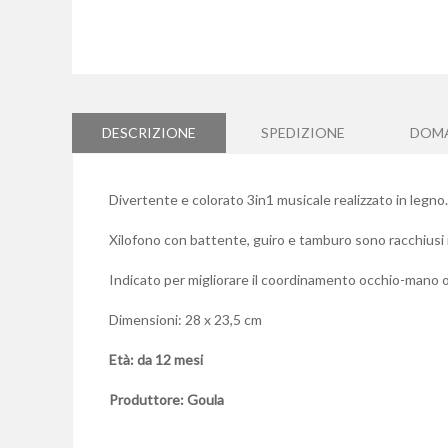
Vai
all'inizio
della
galleria
DESCRIZIONE
SPEDIZIONE
DOM
di
immagini
Divertente e colorato 3in1 musicale realizzato in legno.
Xilofono con battente, guiro e tamburo sono racchiusi i
Indicato per migliorare il coordinamento occhio-mano olt
Dimensioni: 28 x 23,5 cm
Età: da 12 mesi
Produttore: Goula