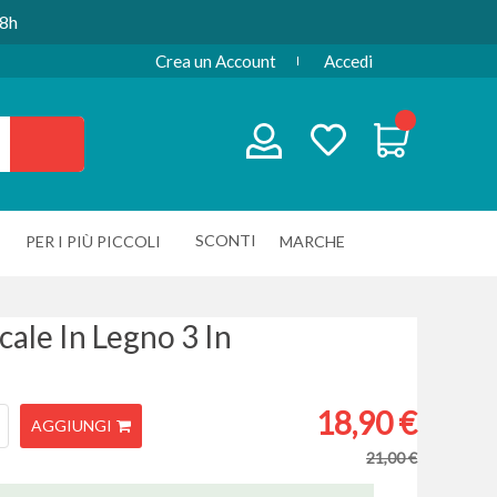
48h
Crea un Account
Accedi
SCONTI
PER I PIÙ PICCOLI
MARCHE
ale In Legno 3 In
18,90 €
AGGIUNGI
21,00 €