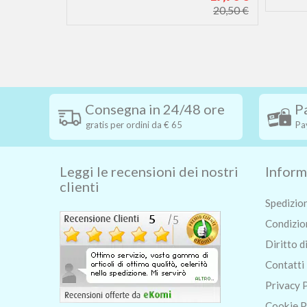
20,50 €
Consegna in 24/48 ore
P
gratis per ordini da € 65
Pa
Leggi le recensioni dei nostri
Inform
clienti
Spedizio
Condizion
Diritto d
Contatti
Privacy 
Cookie P