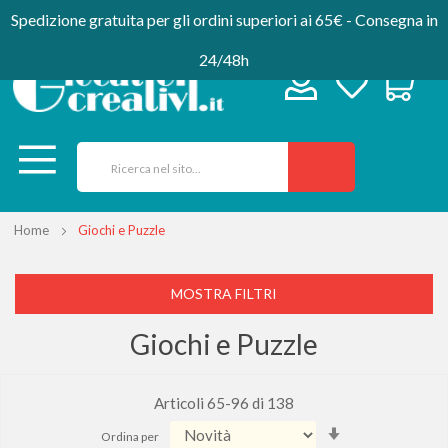
Spedizione gratuita per gli ordini superiori ai 65€ - Consegna in
24/48h
Home
Giochi e Puzzle
MOSTRA FILTRI
Giochi e Puzzle
Articoli
65
-
96
di
138
Imposta
Ordina per
la