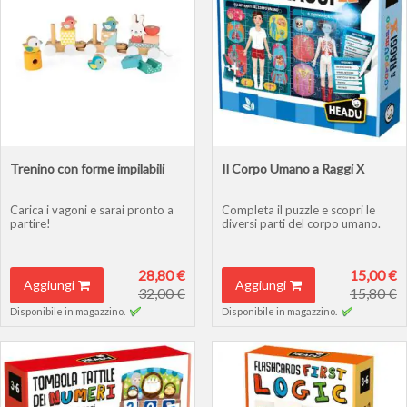
Trenino con forme impilabili
Il Corpo Umano a Raggi X
Carica i vagoni e sarai pronto a
Completa il puzzle e scopri le
partire!
diversi parti del corpo umano.
28,80 €
15,00 €
Aggiungi
Aggiungi
32,00 €
15,80 €
Disponibile in magazzino.
Disponibile in magazzino.