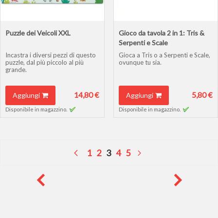
Puzzle dei Veicoli XXL
Gioco da tavola 2 in 1: Tris &
Serpenti e Scale
Incastra i diversi pezzi di questo
Gioca a Tris o a Serpenti e Scale,
puzzle, dal più piccolo al più
ovunque tu sia.
grande.
14,80 €
5,80 €
Aggiungi
Aggiungi
Disponibile in magazzino.
Disponibile in magazzino.
Pagina
Attualmente stai leggendo la
Pagina
Pagina
Pagina
Pagina
Pagina
Pagina
Precedente
Successivo
1
2
3
4
5