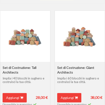
direzione
crescente
Set di Costruzione: Tall
Set di Costruzione: Giant
Architects
Architects
Impila i 40 blocchi in sughero e
Impila i 60 blocchi in sughero e
costruisci la tua città.
costruisci la tua città.
28,00 €
38,00 €
Aggiungi
Aggiungi
Disponibile in magazzino.
Disponibile in magazzino.