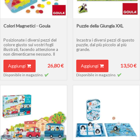
Colori Magnetici - Goula
Puzzle della Giungla XXL
Posizionate i diversi pezzi del
Incastra i diversi pezzi di questo
colore giusto sui vostri fogli
puzzle, dal più piccolo al più
illustrati, facendo attenzione a
grande.
non dimenticarne nessuno. Il
vincitore sarà chi inserisce il
numero maggiori di pezzi.
26,80 €
13,50 €
Aggiungi
Aggiungi
Disponibile in magazzino.
Disponibile in magazzino.