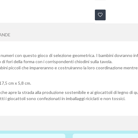
ANDE
 i numeri con questo gioco di selezione geometrica. I bambini dovranno infil
di fori della forma con i corrispondenti chiodini sulla tavola.
bini piccoli che impareranno e costruiranno la loro coordinazione mentr
 17,5 cm x 5,8 cm.
che apre la strada alla produzione sostenibile e ai giocattoli di legno di qua
ti i giocattoli sono confezionati in imballaggi riciclati e non tossici.