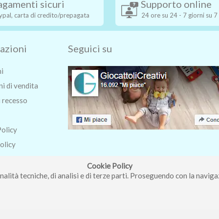
agamenti sicuri
Supporto online
ypal, carta di credito/prepagata
24 ore su 24 - 7 giorni su 7
azioni
Seguici su
ni
i di vendita
i recesso
Policy
olicy
o
Cookie Policy
nalità tecniche, di analisi e di terze parti. Proseguendo con la navigaz
ri Roberta - Via Carlo Pisacane 9/11 57025 Piombino (LI) - P.IVA : 0123
Copyright © Piccolo Mondo di Ferri Roberta - Vendita giocattoli online