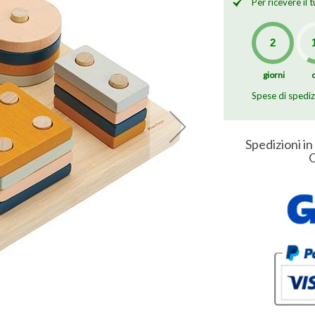
Per ricevere il
giorni
Spese di spedi
Spedizioni in
O