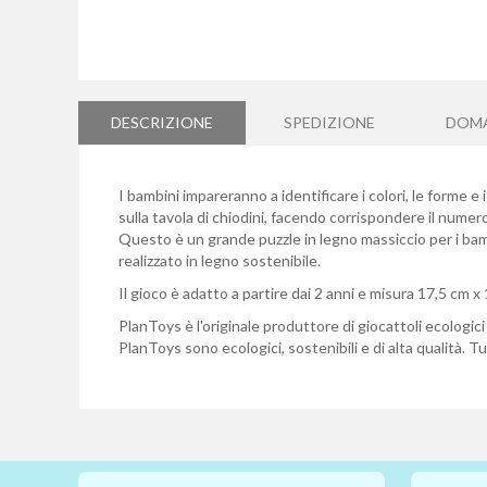
Vai
all'inizio
della
DESCRIZIONE
SPEDIZIONE
DOM
galleria
di
immagini
I bambini impareranno a identificare i colori, le forme e
sulla tavola di chiodini, facendo corrispondere il numero 
Questo è un grande puzzle in legno massiccio per i bam
realizzato in legno sostenibile.
Il gioco è adatto a partire dai 2 anni e misura 17,5 cm x
PlanToys è l'originale produttore di giocattoli ecologici 
PlanToys sono ecologici, sostenibili e di alta qualità. Tut