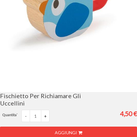
Vai
all'inizio
della
galleria
Fischietto Per Richiamare Gli
di
Uccellini
immagini
4,50 €
Quantita`
-
+
AGGIUNGI