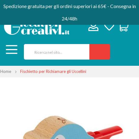
Spedizione gratuita per gli ordini superiori ai 65€ - Consegna in
24/48h
Home
Fischietto per Richiamare gli Uccellini
Vai
alla
fine
della
galleria
di
immagini