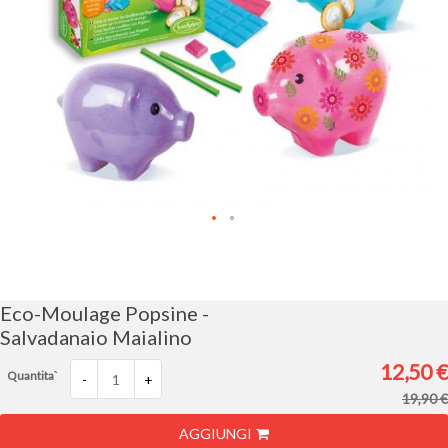
Vai
all'inizio
della
galleria
Eco-Moulage Popsine -
di
Salvadanaio Maialino
immagini
12,50 €
Quantita`
-
+
19,90 €
AGGIUNGI