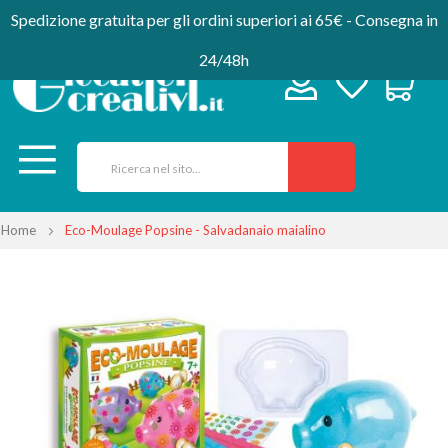
Spedizione gratuita per gli ordini superiori ai 65€ - Consegna in
24/48h
Home
Eco-Moulage Popsine - Salvadanaio maialino
Vai
alla
fine
della
galleria
di
immagini