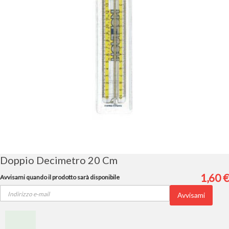
Vai
all'inizio
della
galleria
Doppio Decimetro 20 Cm
di
immagini
1,60 €
Avvisami quando il prodotto sarà disponibile
Avvisami