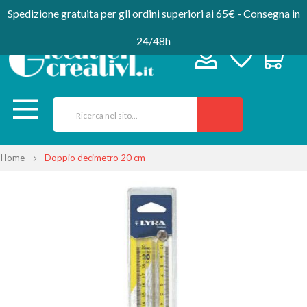
Spedizione gratuita per gli ordini superiori ai 65€ - Consegna in
24/48h
Home
Doppio decimetro 20 cm
Vai
alla
fine
della
galleria
di
immagini