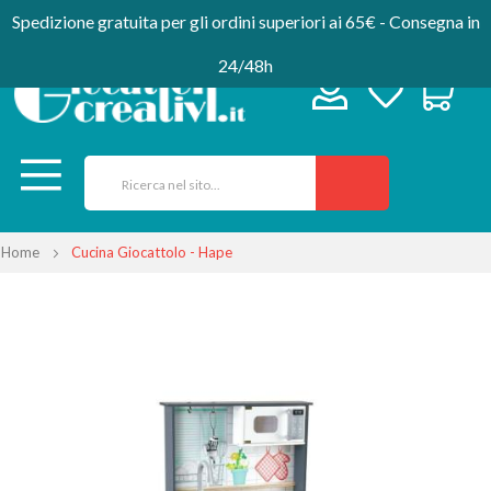
Spedizione gratuita per gli ordini superiori ai 65€ - Consegna in
24/48h
Home
Cucina Giocattolo - Hape
Vai
alla
fine
della
galleria
di
immagini