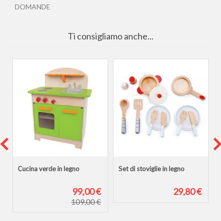
DOMANDE
Ti consigliamo anche...
Cucina verde in legno
Set di stoviglie in legno
€
99,00 €
29,80 €
109,00 €