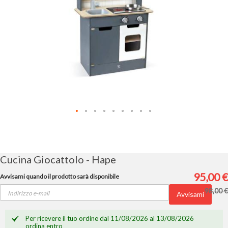
Vai
all'inizio
della
galleria
Cucina Giocattolo - Hape
di
immagini
95,00 €
Avvisami quando il prodotto sarà disponibile
98,00 €
Avvisami
Per ricevere il tuo ordine dal 11/08/2026 al 13/08/2026
ordina entro