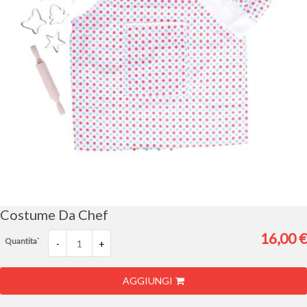
Vai
all'inizio
della
galleria
Costume Da Chef
di
immagini
16,00 €
Quantita`
-
+
AGGIUNGI