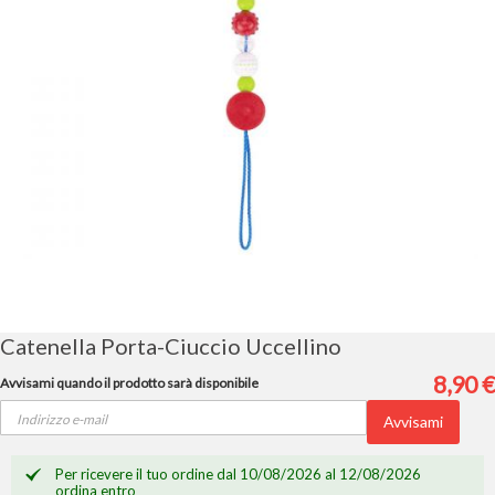
Vai
all'inizio
della
galleria
Catenella Porta-Ciuccio Uccellino
di
immagini
8,90 €
Avvisami quando il prodotto sarà disponibile
Avvisami
Per ricevere il tuo ordine dal 10/08/2026 al 12/08/2026
ordina entro