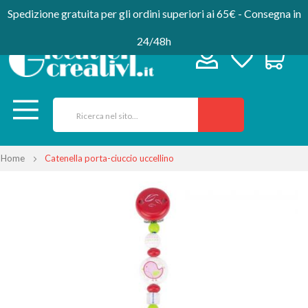
Spedizione gratuita per gli ordini superiori ai 65€ - Consegna in
24/48h
Home
Catenella porta-ciuccio uccellino
Vai
alla
fine
della
galleria
di
immagini