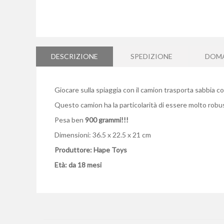
Vai
all'inizio
della
DESCRIZIONE
SPEDIZIONE
DOM
galleria
di
immagini
Giocare sulla spiaggia con il camion trasporta sabbia co
Questo camion ha la particolarità di essere molto robust
Pesa ben
900 grammi!!!
Dimensioni: 36.5 x 22.5 x 21 cm
Produttore: Hape Toys
Età: da 18 mesi