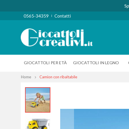
Sp
0565-34359
Contatti
GIOCATTOLI PER ETÀ
GIOCATTOLI IN LEGNO
Home
Camion con ribaltabile
Vai
alla
fine
della
galleria
di
immagini