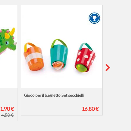
Gioco per il bagnetto Set secchielli
Torre di Pis
1,90 €
16,80 €
4,50 €