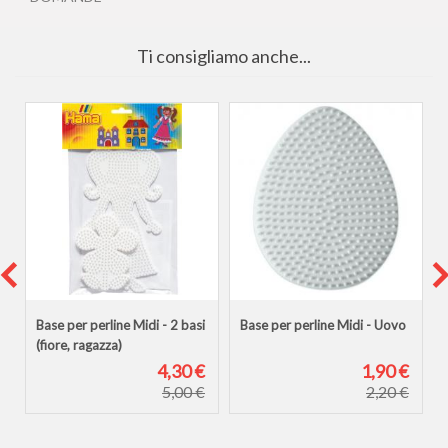
Ti consigliamo anche...
a
Base per perline Midi - 2 basi
Base per perline Midi - Uovo
(fiore, ragazza)
€
4,30 €
1,90 €
5,00 €
2,20 €