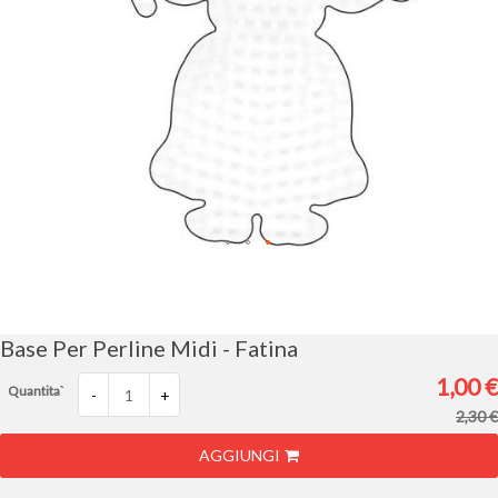
Vai
all'inizio
della
galleria
Base Per Perline Midi - Fatina
di
immagini
1,00 €
Quantita`
-
+
2,30 €
AGGIUNGI