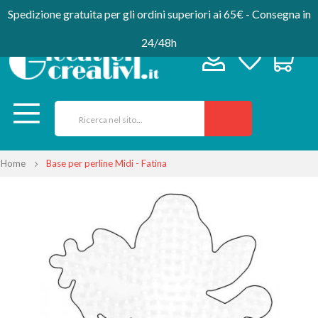
Spedizione gratuita per gli ordini superiori ai 65€ - Consegna in
24/48h
Home
Base per perline Midi - Fatina
Vai
alla
fine
della
galleria
di
immagini