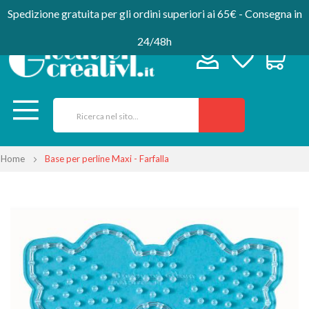
Spedizione gratuita per gli ordini superiori ai 65€ - Consegna in
24/48h
Home
Base per perline Maxi - Farfalla
Vai
alla
fine
della
galleria
di
immagini