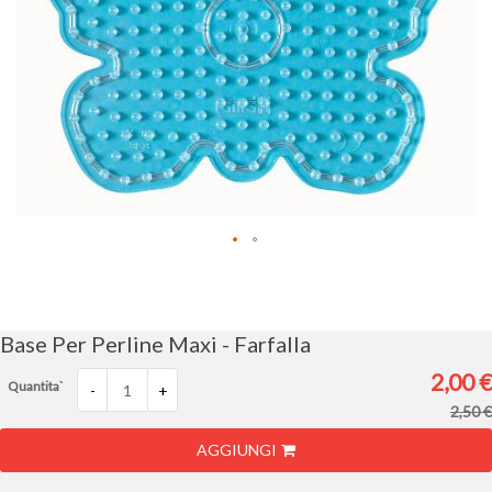
Vai
all'inizio
della
galleria
Base Per Perline Maxi - Farfalla
di
immagini
2,00 €
Quantita`
-
+
2,50 €
AGGIUNGI