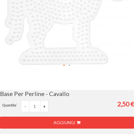
Vai
all'inizio
della
galleria
Base Per Perline - Cavallo
di
immagini
2,50 €
Quantita`
-
+
AGGIUNGI