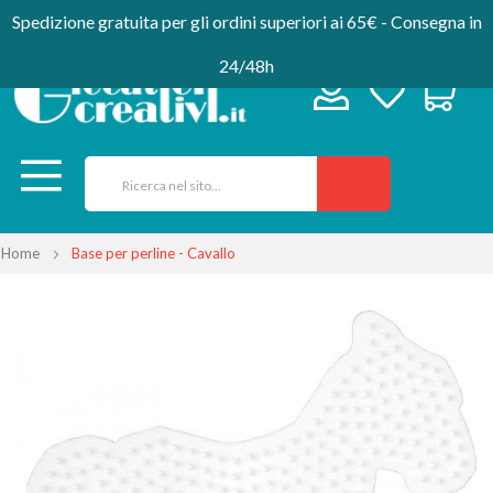
Spedizione gratuita per gli ordini superiori ai 65€ - Consegna in
24/48h
Home
Base per perline - Cavallo
Vai
alla
fine
della
galleria
di
immagini