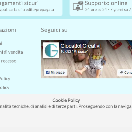
agamenti sicuri
Supporto online
ypal, carta di credito/prepagata
24 ore su 24 - 7 giorni su 7
azioni
Seguici su
ni
i di vendita
i recesso
Policy
olicy
o
Cookie Policy
nalità tecniche, di analisi e di terze parti. Proseguendo con la navigaz
ri Roberta - Via Carlo Pisacane 9/11 57025 Piombino (LI) - P.IVA : 0123
Copyright © Piccolo Mondo di Ferri Roberta - Vendita giocattoli online