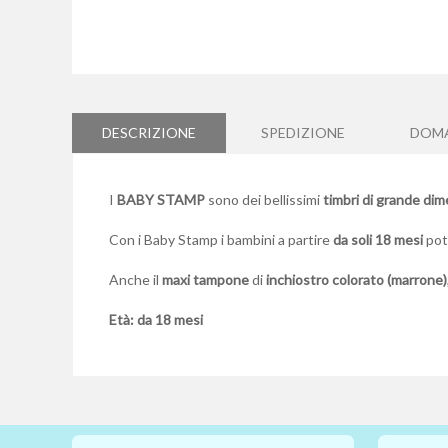
Vai
all'inizio
della
galleria
DESCRIZIONE
SPEDIZIONE
DOM
di
immagini
I
BABY STAMP
sono dei bellissimi
timbri di grande di
Con i Baby Stamp i bambini a partire
da soli 18 mesi
potr
Anche il
maxi tampone
di
inchiostro colorato (marrone)
Età: da 18 mesi