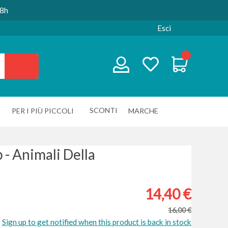
48h
Esci
SCONTI
PER I PIÙ PICCOLI
MARCHE
- Animali Della
14,40 €
16,00 €
Sign up to get notified when this product is back in stock