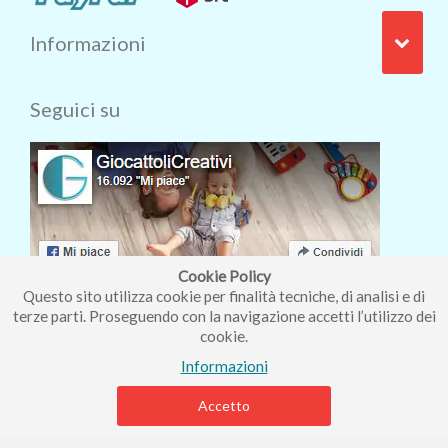
Informazioni
Seguici su
Cookie Policy
Questo sito utilizza cookie per finalità tecniche, di analisi e di
terze parti. Proseguendo con la navigazione accetti l’utilizzo dei
cookie.
Iscriviti alla nostra newsletter
Informazioni
Accetto
Piccolo Mondo di Ferri Roberta - Via Carlo Pisacane 9/11 57025
Piombino (LI) - P.IVA : 01237910490 - Rea 112098.