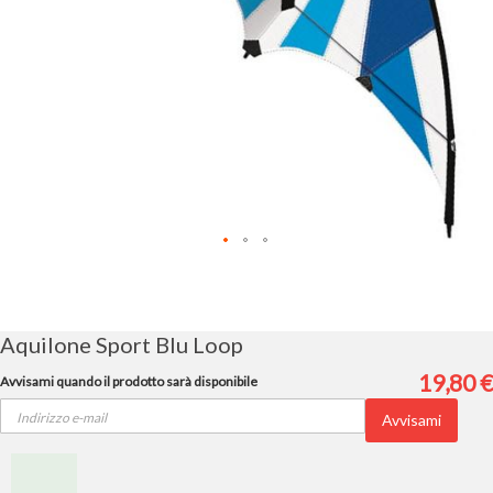
Vai
all'inizio
della
galleria
Aquilone Sport Blu Loop
di
immagini
19,80 €
Avvisami quando il prodotto sarà disponibile
Avvisami