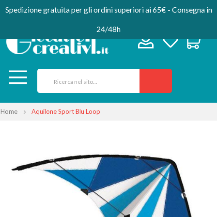
Spedizione gratuita per gli ordini superiori ai 65€ - Consegna in
24/48h
Home
Aquilone Sport Blu Loop
Vai
alla
fine
della
galleria
di
immagini