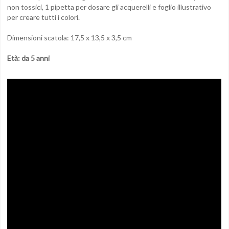
non tossici, 1 pipetta per dosare gli acquerelli e foglio illustrativo
per creare tutti i colori.
Dimensioni scatola: 17,5 x 13,5 x 3,5 cm
Età: da 5 anni