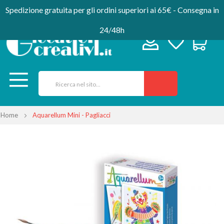
Spedizione gratuita per gli ordini superiori ai 65€ - Consegna in
24/48h
Home
Aquarellum Mini - Pagliacci
Vai
alla
fine
della
galleria
di
immagini