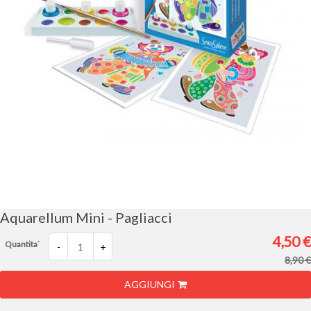
Vai
all'inizio
della
galleria
Aquarellum Mini - Pagliacci
di
immagini
4,50 €
Quantita`
-
+
8,90 €
AGGIUNGI