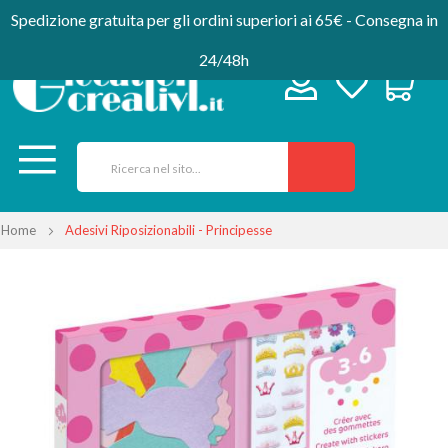
Spedizione gratuita per gli ordini superiori ai 65€ - Consegna in
24/48h
Home
Adesivi Riposizionabili - Principesse
Vai
alla
fine
della
galleria
di
immagini