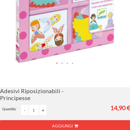
Vai
all'inizio
della
galleria
Adesivi Riposizionabili -
di
Principesse
immagini
14,90 €
Quantita`
-
+
AGGIUNGI