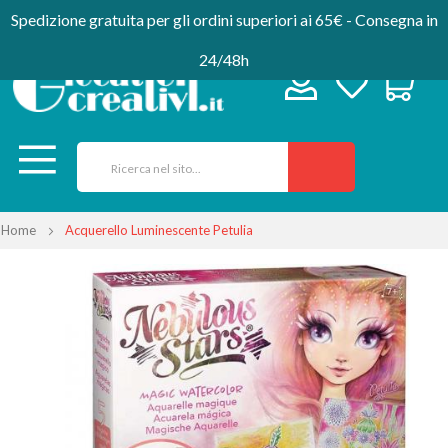
Spedizione gratuita per gli ordini superiori ai 65€ - Consegna in
24/48h
Home
Acquerello Luminescente Petulia
Vai
alla
fine
della
galleria
di
immagini