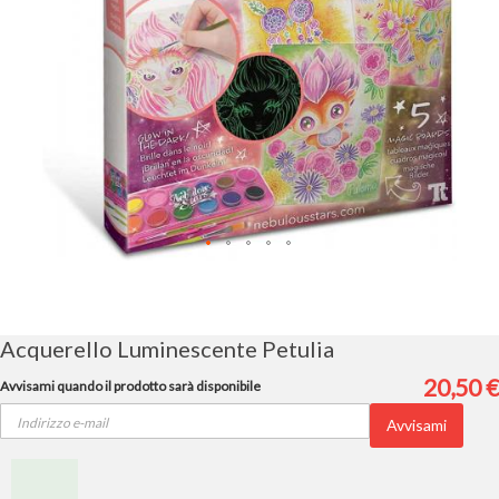
Vai
all'inizio
della
galleria
Acquerello Luminescente Petulia
di
immagini
20,50 €
Avvisami quando il prodotto sarà disponibile
Avvisami